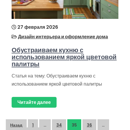
27 февраля 2026
Дизайн интерьера и оформление дома
Обустраиваем кухню с
использованием яркой цветовой
палитры
Статья на тему: Обустраиваем кухню с
использованием яркой цветовой палитры
Читайте далее
Пагинация
Назад
1
…
34
35
36
…