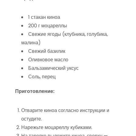
1 стакан киноа
200 г моцареллы
Свежие ягоды (клубника, голубика,
малина)
Свежий базилик
Оливковое масло
Бальзамический уксус
Соль, перец
Приготовление:
Отварите киноа согласно инструкции и
остудите.
Нарежьте моцареллу кубиками.
На тарелке выложите киноа, сверху —