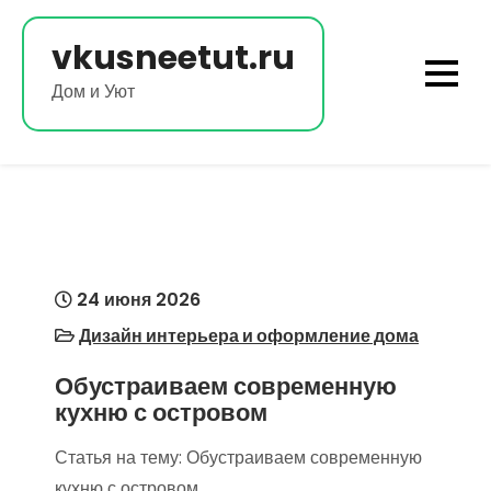
Перейти
к
vkusneetut.ru
содержимому
Дом и Уют
24 июня 2026
Дизайн интерьера и оформление дома
Обустраиваем современную
кухню с островом
Статья на тему: Обустраиваем современную
кухню с островом