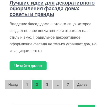
Лучшие идеи для декоративного
оформления фасада дома:
советы и тренды
Введение Фасад дома – это его лицо, которое
создает первое впечатление и отражает ваш
стиль и вкус. Правильное декоративное
оформление фасада не только украшает дом, но
и защищает его от
Читайте далее
Пагинация
Назад
1
2
3
…
7
Далее
записей