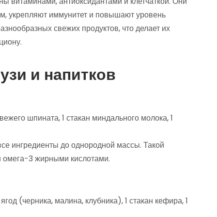
ены витаминами, антиоксидантами и клетчаткой. Они
зм, укрепляют иммунитет и повышают уровень
разнообразных свежих продуктов, что делает их
циону.
узи и напитков
свежего шпината, 1 стакан миндального молока, 1
се ингредиенты до однородной массы. Такой
 и омега-3 жирными кислотами.
од (черника, малина, клубника), 1 стакан кефира, 1