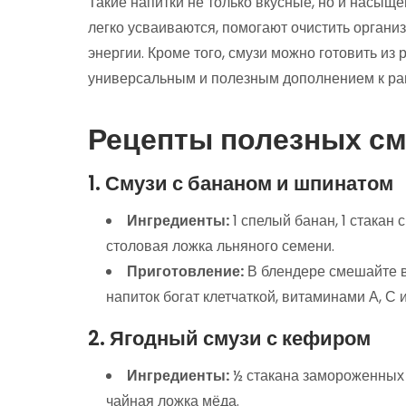
Такие напитки не только вкусные, но и насыщ
легко усваиваются, помогают очистить органи
энергии. Кроме того, смузи можно готовить из 
универсальным и полезным дополнением к ра
Рецепты полезных см
1. Смузи с бананом и шпинатом
Ингредиенты:
1 спелый банан, 1 стакан 
столовая ложка льняного семени.
Приготовление:
В блендере смешайте в
напиток богат клетчаткой, витаминами А, С
2. Ягодный смузи с кефиром
Ингредиенты:
½ стакана замороженных яг
чайная ложка мёда.