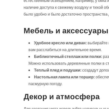
естественным освещением, например, у окна и
наличие доступа к свежему воздуху и тихой о
было удобно и было достаточно пространства д
Мебель и аксессуары
Удобное кресло или диван:
выбирайте м
вам расслабиться на длительное время.
Библиотечный стеллаж или полки:
раз
Можно использовать деревянные полки в с
Теплый плед и подушки:
создадут допо
Настольная лампа или торшер:
обеспеч
пасмурную погоду.
Декор и атмосфера
Для создания уюта используйте натуральные 