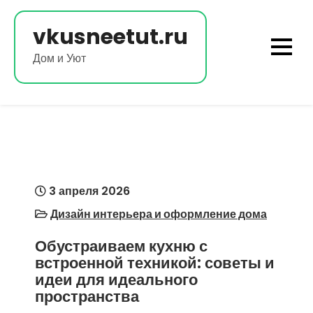
Перейти
к
vkusneetut.ru
содержимому
Дом и Уют
3 апреля 2026
Дизайн интерьера и оформление дома
Обустраиваем кухню с
встроенной техникой: советы и
идеи для идеального
пространства