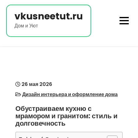
Перейти
к
vkusneetut.ru
содержимому
Дом и Уют
26 мая 2026
Дизайн интерьера и оформление дома
Обустраиваем кухню с
мрамором и гранитом: стиль и
долговечность