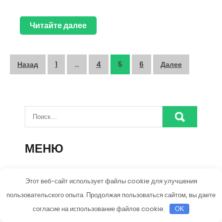
Читайте далее
Пагинация
Назад
1
…
4
5
6
Далее
записей
МЕНЮ
Бытовая техника и домашние гаджеты
Этот веб-сайт использует файлы cookie для улучшения
Дизайн интерьера и оформление дома
пользовательского опыта. Продолжая пользоваться сайтом, вы даете
согласие на использование файлов cookie.
OK
Мебель и интерьерные решения