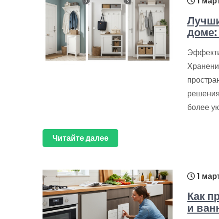
1 мар
Лучши
доме:
Эффекти
Хранени
простран
решения
более у
Читайте далее
1 мар
Как п
и ван