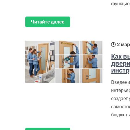
функцио
Читайте далее
2 мар
Как в
двери
инстр
Введени
интерьер
создает
самосто
бюджет 