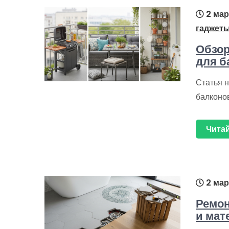
2 мар
гаджет
Обзор
для б
Статья 
балконо
Читай
2 мар
Ремон
и мат