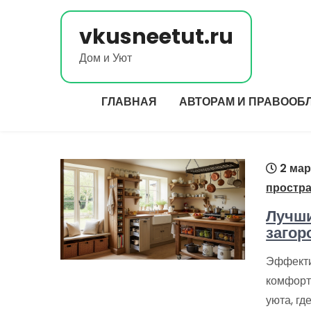
Перейти
к
vkusneetut.ru
содержимому
Дом и Уют
ГЛАВНАЯ
АВТОРАМ И ПРАВООБ
2 мар
простр
Лучши
загор
Эффекти
комфорт
уюта, гд