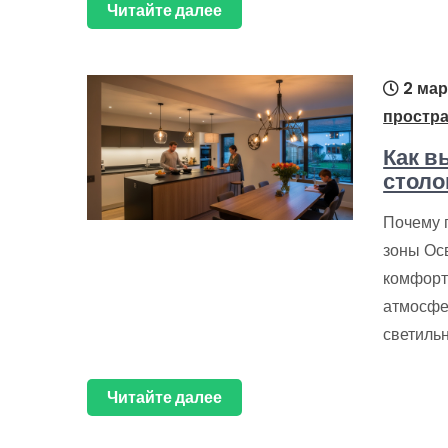
Читайте далее
2 мар
простр
Как в
столо
Почему 
зоны Ос
комфорт
атмосфе
светиль
Читайте далее