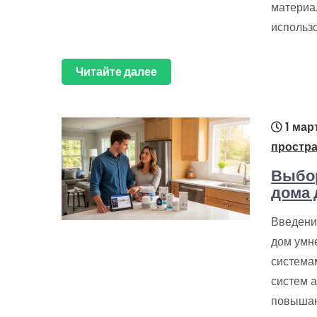
материал
использ
Читайте далее
1 мар
простр
Выбор
дома 
Введени
дом умн
система
систем а
повышаю