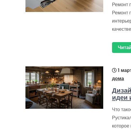
Ремонт 
Ремонт 
интерьер
качеств
Читай
1 мар
дома
Дизай
идеи 
Что тако
Рустика
которое